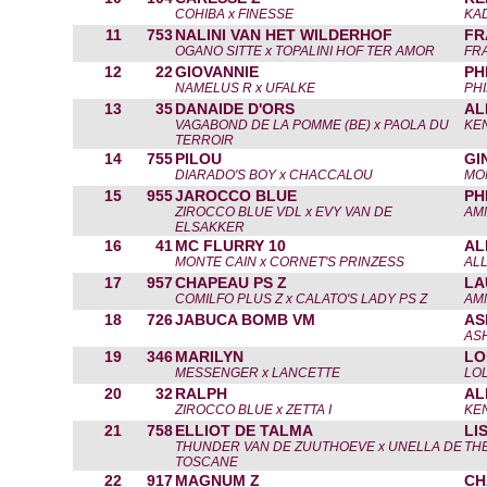
COHIBA x FINESSE
KA
11
753
NALINI VAN HET WILDERHOF
FR
OGANO SITTE x TOPALINI HOF TER AMOR
FR
12
22
GIOVANNIE
PH
NAMELUS R x UFALKE
PHI
13
35
DANAIDE D'ORS
AL
VAGABOND DE LA POMME (BE) x PAOLA DU
KE
TERROIR
14
755
PILOU
GI
DIARADO'S BOY x CHACCALOU
MO
15
955
JAROCCO BLUE
PH
ZIROCCO BLUE VDL x EVY VAN DE
AM
ELSAKKER
16
41
MC FLURRY 10
AL
MONTE CAIN x CORNET'S PRINZESS
AL
17
957
CHAPEAU PS Z
LA
COMILFO PLUS Z x CALATO'S LADY PS Z
AM
18
726
JABUCA BOMB VM
AS
AS
19
346
MARILYN
LO
MESSENGER x LANCETTE
LO
20
32
RALPH
AL
ZIROCCO BLUE x ZETTA I
KE
21
758
ELLIOT DE TALMA
LI
THUNDER VAN DE ZUUTHOEVE x UNELLA DE
THE
TOSCANE
22
917
MAGNUM Z
CH