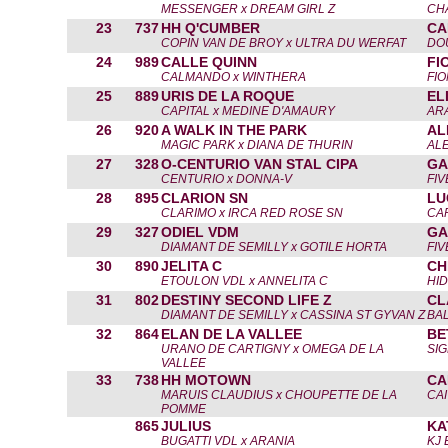
MESSENGER x DREAM GIRL Z
CH
23
737
HH Q'CUMBER
CA
COPIN VAN DE BROY x ULTRA DU WERFAT
DO
24
989
CALLE QUINN
FI
CALMANDO x WINTHERA
FI
25
889
URIS DE LA ROQUE
EL
CAPITAL x MEDINE D'AMAURY
AR
26
920
A WALK IN THE PARK
AL
MAGIC PARK x DIANA DE THURIN
AL
27
328
O-CENTURIO VAN STAL CIPA
GA
CENTURIO x DONNA-V
FIV
28
895
CLARION SN
LU
CLARIMO x IRCA RED ROSE SN
CAP
29
327
ODIEL VDM
GA
DIAMANT DE SEMILLY x GOTILE HORTA
FIV
30
890
JELITA C
CH
ETOULON VDL x ANNELITA C
HI
31
802
DESTINY SECOND LIFE Z
CL
DIAMANT DE SEMILLY x CASSINA ST GYVAN Z
BAL
32
864
ELAN DE LA VALLEE
BE
URANO DE CARTIGNY x OMEGA DE LA
SI
VALLEE
33
738
HH MOTOWN
CA
MARUIS CLAUDIUS x CHOUPETTE DE LA
CAI
POMME
865
JULIUS
KA
BUGATTI VDL x ARANIA
KJ 