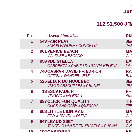
Jun
112 $1,500 J
Plc
Horse /
Sire x Dam
Rid
1
543
FAIR PLAY
JE
FOR PLEASURE x CONCETTA
JE
2
901
VENICE BEACH
MA
VOLTAIRE x ESCADO
CL
3
956
VDL STELLA
LA
CARDENTO x CAPITU DA SANTA HELENA
LA
4
740
CASPAR DAVID FRIEDRICH
RA
CATOKI x WANDERLIESEL
RA
5
525
ELIXIR DU HOULBEC
JE
VIGO D'ARSOUILLES x CHANEL
JE
6
13
ESCAPADE H
PH
VINGINO x VALESCA
AM
7
997
CLICK FOR QUALITY
TI
CLICK AND CASH x QUESADA
TI
8
903
LITTLE LION MAN
MA
ETOULON VDL x OLEVA
CL
9
847
LEAUDISSEY
CA
TANGELO VAN DE ZUUTHOEVE x EUPINA
OV
10
104
CARESSE Z
KE