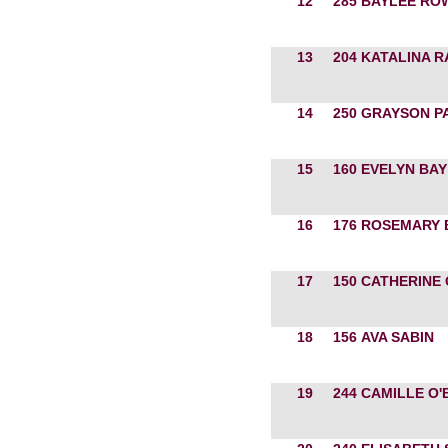
12
285
BAYLEE RO
13
204
KATALINA R
14
250
GRAYSON P
15
160
EVELYN BAY
16
176
ROSEMARY 
17
150
CATHERINE
18
156
AVA SABIN
19
244
CAMILLE O'