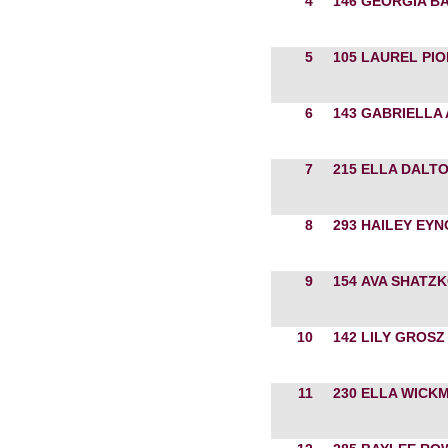
4
146
GEORGIA B
5
105
LAUREL PI
6
143
GABRIELLA
7
215
ELLA DALT
8
293
HAILEY EYN
9
154
AVA SHATZ
10
142
LILY GROSZ
11
230
ELLA WICK