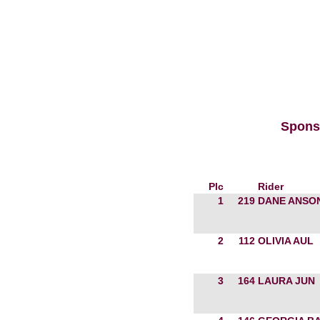
Sponso
Plc
Rider
1
219
DANE ANSO
2
112
OLIVIA AUL
3
164
LAURA JUN