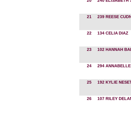
20
240
ELISABETH 
21
239
REESE CUD
22
134
CELIA DIAZ
23
102
HANNAH BA
24
294
ANNABELLE
25
192
KYLIE NESE
26
107
RILEY DELA