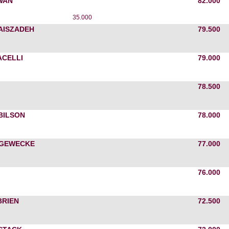
WAN
82.000
35.000
AISZADEH
79.500
ACELLI
79.000
78.500
BILSON
78.000
 GEWECKE
77.000
76.000
BRIEN
72.500