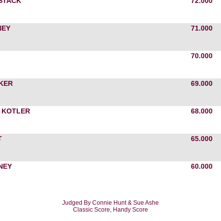
STACK
72.000
NEY
71.000
70.000
KER
69.000
 KOTLER
68.000
T
65.000
NEY
60.000
Judged By Connie Hunt & Sue Ashe
Classic Score, Handy Score